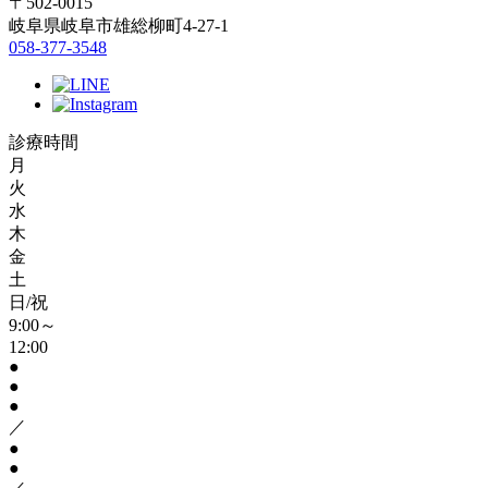
〒502-0015
岐阜県岐阜市雄総柳町4-27-1
058-377-3548
診療時間
月
火
水
木
金
土
日/祝
9:00～
12:00
●
●
●
／
●
●