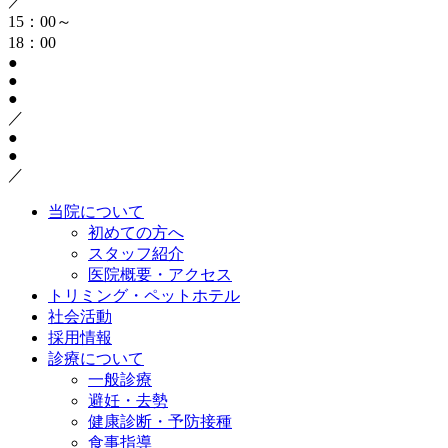
／
15：00～
18：00
●
●
●
／
●
●
／
当院について
初めての方へ
スタッフ紹介
医院概要・アクセス
トリミング・ペットホテル
社会活動
採用情報
診療について
一般診療
避妊・去勢
健康診断・予防接種
食事指導