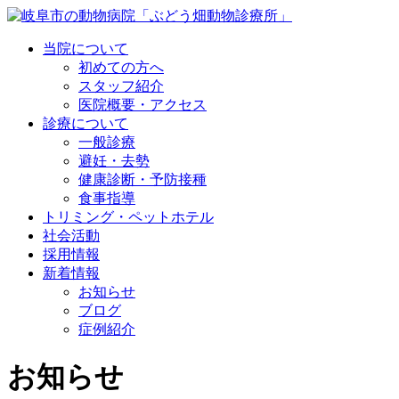
当院について
初めての方へ
スタッフ紹介
医院概要・アクセス
診療について
一般診療
避妊・去勢
健康診断・予防接種
食事指導
トリミング・ペットホテル
社会活動
採用情報
新着情報
お知らせ
ブログ
症例紹介
お知らせ