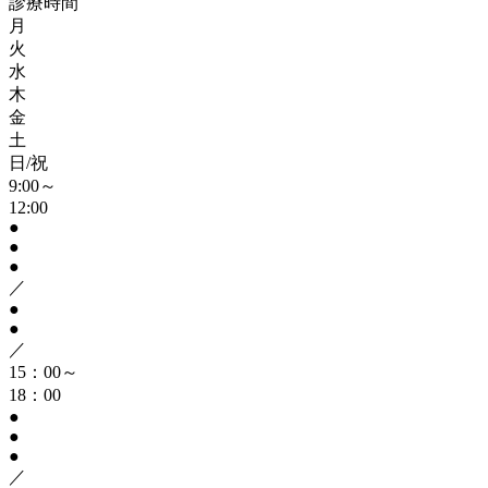
診療時間
月
火
水
木
金
土
日/祝
9:00～
12:00
●
●
●
／
●
●
／
15：00～
18：00
●
●
●
／