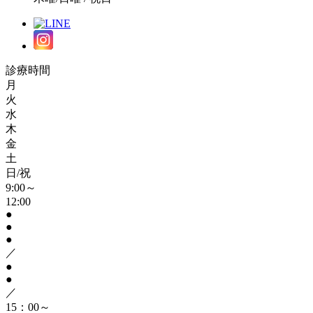
診療時間
月
火
水
木
金
土
日/祝
9:00～
12:00
●
●
●
／
●
●
／
15：00～