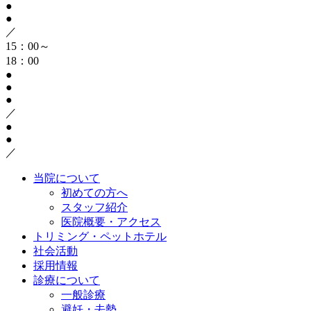
●
●
／
15：00～
18：00
●
●
●
／
●
●
／
当院について
初めての方へ
スタッフ紹介
医院概要・アクセス
トリミング・ペットホテル
社会活動
採用情報
診療について
一般診療
避妊・去勢